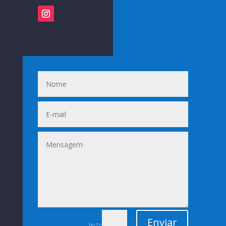
Enviar
=
13 + 7