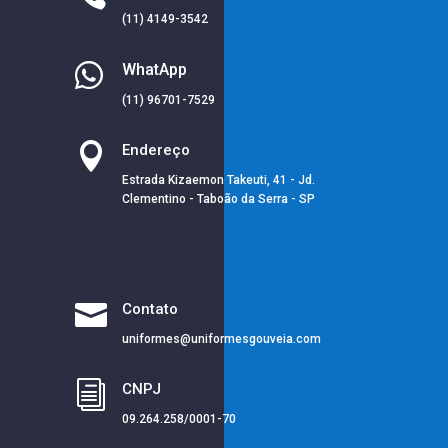
(11) 4149-3542

WhatApp
(11) 96701-7529

Endereço
Estrada Kizaemon Takeuti, 41 - Jd.
Clementino - Taboão da Serra - SP

Contato
uniformes@uniformesgouveia.com
i
CNPJ
09.264.258/0001-70