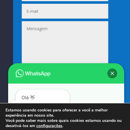
Enviar
=
6 + 15
Olá 👋
Podemos ajudá-lo?
Estamos usando cookies para oferecer a você a melhor
experiência em nosso site.
© COPYRIGHT 2023 → SUNIFORMES GOUVEIA → POR: CONEKI - SOLUÇÕES DIGITAIS |
Você pode saber mais sobre quais cookies estamos usando ou
desativá-los em
configurações
.
CRIAÇÃO DE SITES
Abrir bate-papo