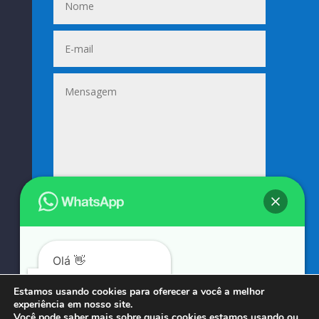
Enviar
=
12 + 5
Olá 👋
Podemos ajudá-lo?
Estamos usando cookies para oferecer a você a melhor
experiência em nosso site.
© COPYRIGHT 2023 → SUNIFORMES GOUVEIA → POR: CONEKI - SOLUÇÕES DIGITAIS |
Você pode saber mais sobre quais cookies estamos usando ou