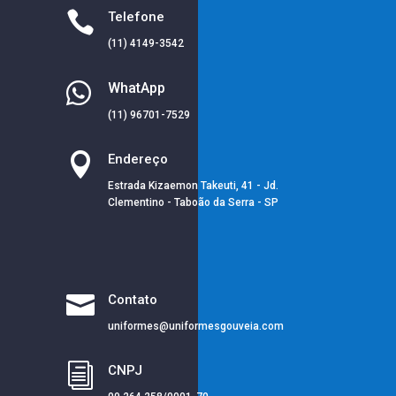

Telefone
(11) 4149-3542

WhatApp
(11) 96701-7529

Endereço
Estrada Kizaemon Takeuti, 41 - Jd.
Clementino - Taboão da Serra - SP

Contato
uniformes@uniformesgouveia.com
i
CNPJ