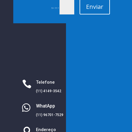
Enviar
=
9 + 11

Telefone
(11) 4149-3542

WhatApp
(11) 96701-7529

Endereço