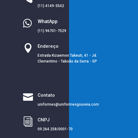
(11) 4149-3542

WhatApp
(11) 96701-7529

Endereço
Estrada Kizaemon Takeuti, 41 - Jd.
Clementino - Taboão da Serra - SP

Contato
uniformes@uniformesgouveia.com
i
CNPJ
09.264.258/0001-70