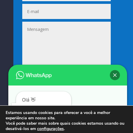
Enviar
=
5 + 15
Olá 👋
Podemos ajudá-lo?
Estamos usando cookies para oferecer a você a melhor
experiência em nosso site.
© COPYRIGHT 2023 → SUNIFORMES GOUVEIA → POR: CONEKI - SOLUÇÕES DIGITAIS |
Você pode saber mais sobre quais cookies estamos usando ou
desativá-los em
configurações
.
CRIAÇÃO DE SITES
Abrir bate-papo