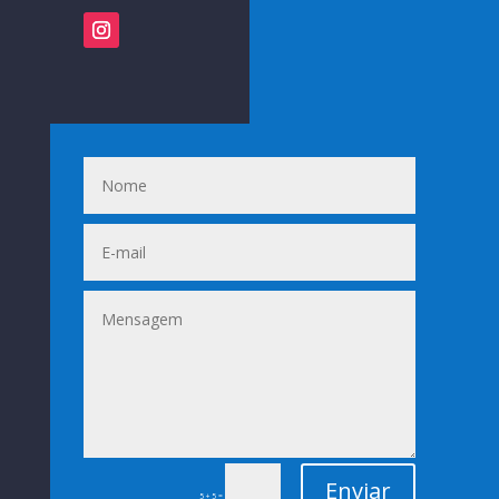
Enviar
=
5 + 5