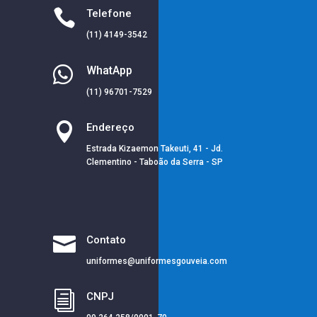

Telefone
(11) 4149-3542

WhatApp
(11) 96701-7529

Endereço
Estrada Kizaemon Takeuti, 41 - Jd.
Clementino - Taboão da Serra - SP

Contato
uniformes@uniformesgouveia.com
i
CNPJ