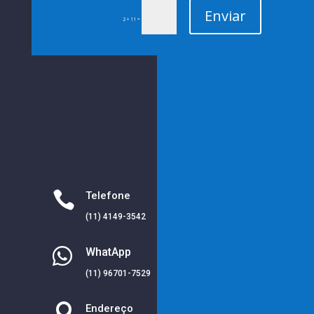
Enviar
=
2 + 11

Telefone
(11) 4149-3542

WhatApp
(11) 96701-7529

Endereço