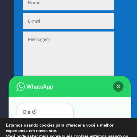
Enviar
=
15 + 1
Olá 👋
Podemos ajudá-lo?
Estamos usando cookies para oferecer a você a melhor
experiência em nosso site.
© COPYRIGHT 2023 → SUNIFORMES GOUVEIA → POR: CONEKI - SOLUÇÕES DIGITAIS |
Você pode saber mais sobre quais cookies estamos usando ou