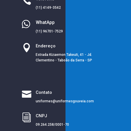

(11) 4149-3542

WhatApp
(11) 96701-7529

Endereço
Estrada Kizaemon Takeuti, 41 - Jd.
Clementino - Taboão da Serra - SP

Contato
uniformes@uniformesgouveia.com
i
CNPJ
09.264.258/0001-70