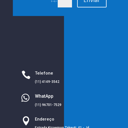
=
9 + 8

Telefone
(11) 4149-3542

WhatApp
(11) 96701-7529

Endereço
Estrada Kizaemon Takeuti, 41 - Jd.