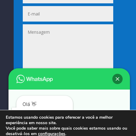
Enviar
=
3 + 4
Olá 👋
Podemos ajudá-lo?
Estamos usando cookies para oferecer a você a melhor
experiência em nosso site.
© COPYRIGHT 2023 → SUNIFORMES GOUVEIA → POR: CONEKI - SOLUÇÕES DIGITAIS |
Você pode saber mais sobre quais cookies estamos usando ou
desativá-los em
configurações
.
CRIAÇÃO DE SITES