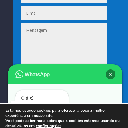
Enviar
=
14 + 3
Olá 👋
Podemos ajudá-lo?
Estamos usando cookies para oferecer a você a melhor
experiência em nosso site.
© COPYRIGHT 2023 → SUNIFORMES GOUVEIA → POR: CONEKI - SOLUÇÕES DIGITAIS |
Você pode saber mais sobre quais cookies estamos usando ou
desativá-los em
configurações
.
CRIAÇÃO DE SITES