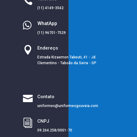

(11) 4149-3542

WhatApp
(11) 96701-7529

Endereço
Estrada Kizaemon Takeuti, 41 - Jd.
Clementino - Taboão da Serra - SP

Contato
uniformes@uniformesgouveia.com
i
CNPJ
09.264.258/0001-70