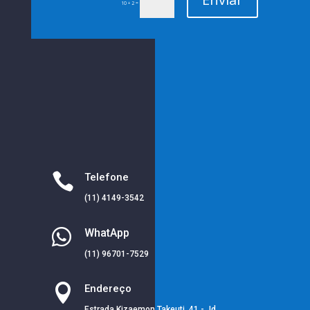
=
10 + 2

Telefone
(11) 4149-3542

WhatApp
(11) 96701-7529

Endereço
Estrada Kizaemon Takeuti, 41 - Jd.