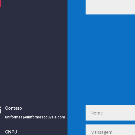

Contato
uniformes@uniformesgouveia.com
i
CNPJ