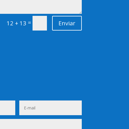
=
12 + 13
Enviar