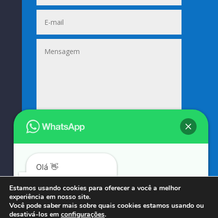
Enviar
=
13 + 6
Olá 👋
Podemos ajudá-lo?
Estamos usando cookies para oferecer a você a melhor
experiência em nosso site.
© COPYRIGHT 2023 → SUNIFORMES GOUVEIA → POR: CONEKI - SOLUÇÕES DIGITAIS |
Você pode saber mais sobre quais cookies estamos usando ou
desativá-los em
configurações
.
CRIAÇÃO DE SITES