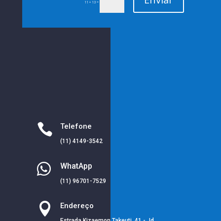
=
11 + 13

Telefone
(11) 4149-3542

WhatApp
(11) 96701-7529

Endereço
Estrada Kizaemon Takeuti, 41 - Jd.