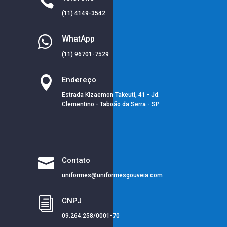

(11) 4149-3542

WhatApp
(11) 96701-7529

Endereço
Estrada Kizaemon Takeuti, 41 - Jd.
Clementino - Taboão da Serra - SP

Contato
uniformes@uniformesgouveia.com
i
CNPJ
09.264.258/0001-70