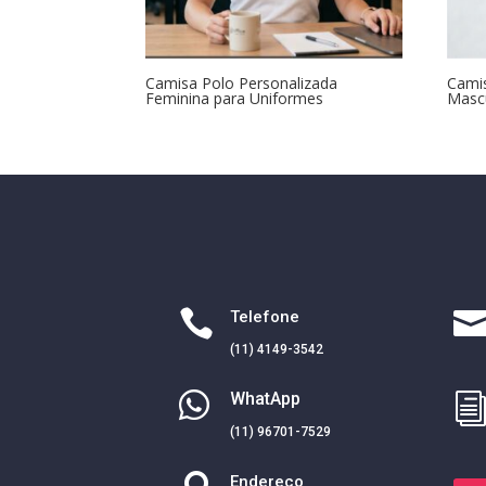
Camisa Polo Personalizada
Camis
Feminina para Uniformes
Mascu

Telefone
(11) 4149-3542

WhatApp
(11) 96701-7529
Endereço