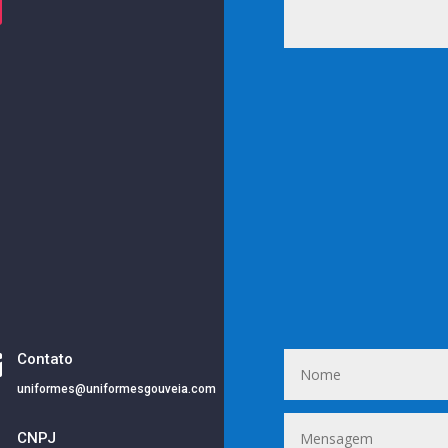

Contato
uniformes@uniformesgouveia.com
i
CNPJ