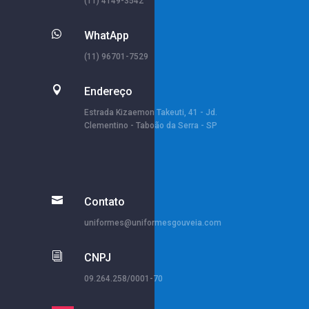
(11) 4149-3542

WhatApp
(11) 96701-7529

Endereço
Estrada Kizaemon Takeuti, 41 - Jd.
Clementino - Taboão da Serra - SP

Contato
uniformes@uniformesgouveia.com
i
CNPJ
09.264.258/0001-70