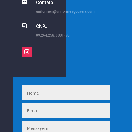

Contato
uniformes@uniformesgouveia.com
i
CNPJ
09.264.258/0001-70