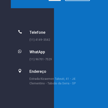

Telefone
(11) 4149-3542

WhatApp
(11) 96701-7529

Endereço
Estrada Kizaemon Takeuti, 41 - Jd.
Clementino - Taboão da Serra - SP