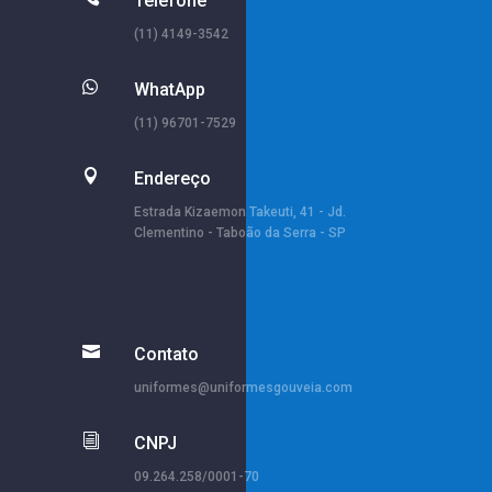
Telefone
(11) 4149-3542

WhatApp
(11) 96701-7529

Endereço
Estrada Kizaemon Takeuti, 41 - Jd.
Clementino - Taboão da Serra - SP

Contato
uniformes@uniformesgouveia.com
i
CNPJ
09.264.258/0001-70