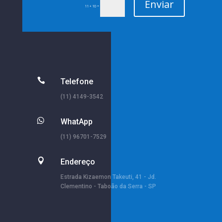
Enviar
=
11 + 10

Telefone
(11) 4149-3542

WhatApp
(11) 96701-7529

Endereço
Estrada Kizaemon Takeuti, 41 - Jd.
Clementino - Taboão da Serra - SP