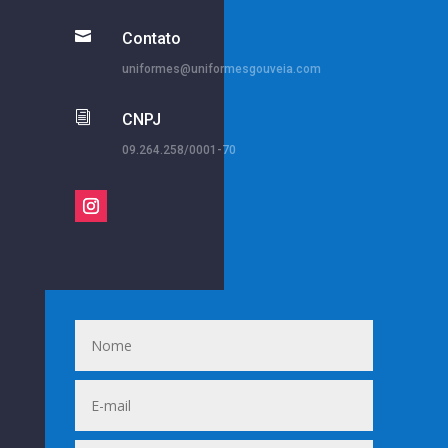

Contato
uniformes@uniformesgouveia.com
i
CNPJ
09.264.258/0001-70