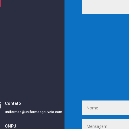

Contato
uniformes@uniformesgouveia.com
i
CNPJ