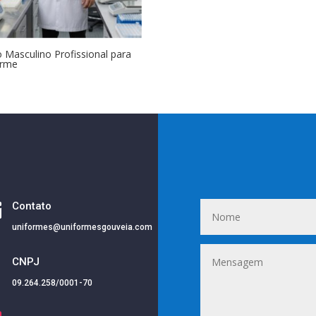
o Masculino Profissional para
orme

Contato
uniformes@uniformesgouveia.com
i
CNPJ
09.264.258/0001-70