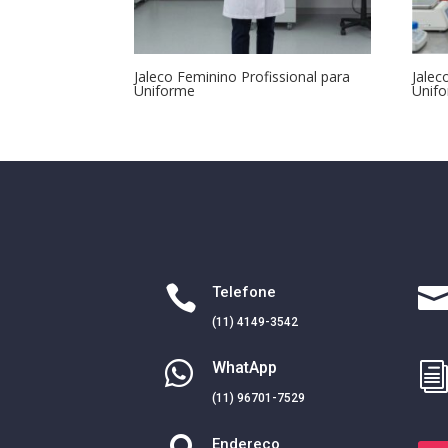
Jaleco Feminino Profissional para
Jalec
Uniforme
Unif

Telefone
(11) 4149-3542

WhatApp
(11) 96701-7529
Endereço