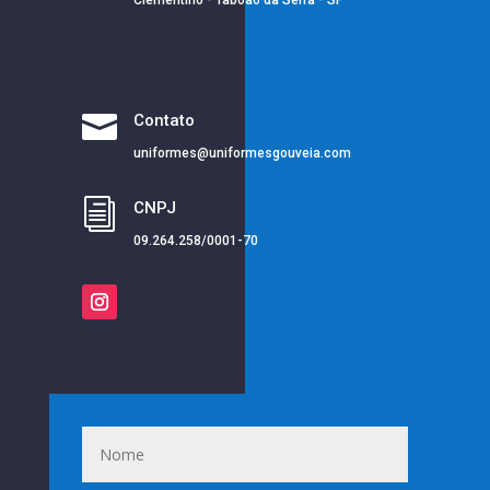
Clementino - Taboão da Serra - SP

Contato
uniformes@uniformesgouveia.com
i
CNPJ
09.264.258/0001-70