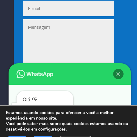
Enviar
=
5 + 1
Olá 👋
Podemos ajudá-lo?
Estamos usando cookies para oferecer a você a melhor
experiência em nosso site.
© COPYRIGHT 2023 → SUNIFORMES GOUVEIA → POR: CONEKI - SOLUÇÕES DIGITAIS |
Você pode saber mais sobre quais cookies estamos usando ou
desativá-los em
configurações
.
CRIAÇÃO DE SITES
Abrir bate-papo