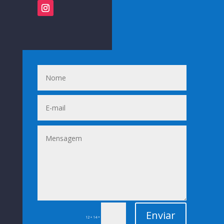
Enviar
=
12 + 14