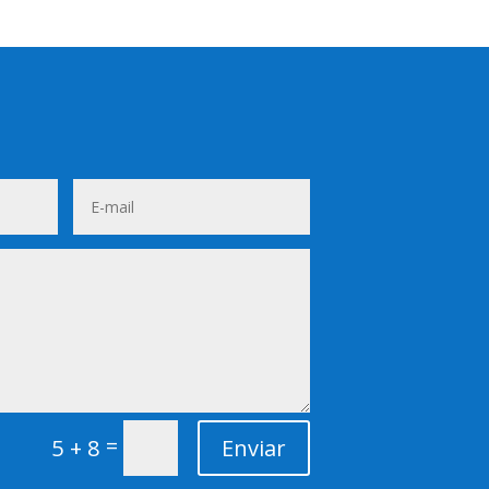
=
5 + 8
Enviar