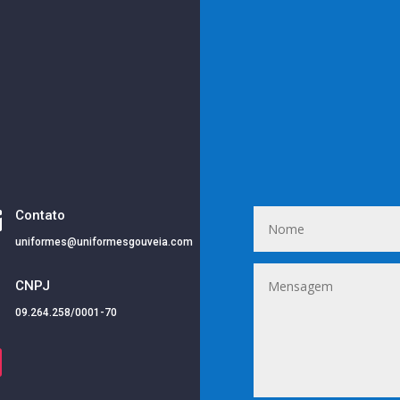

Contato
uniformes@uniformesgouveia.com
i
CNPJ
09.264.258/0001-70