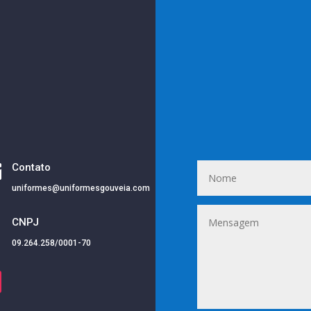

Contato
uniformes@uniformesgouveia.com
i
CNPJ
09.264.258/0001-70