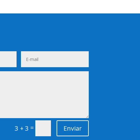
=
3 + 3
Enviar