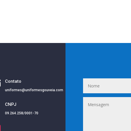

Contato
uniformes@uniformesgouveia.com
i
CNPJ
09.264.258/0001-70