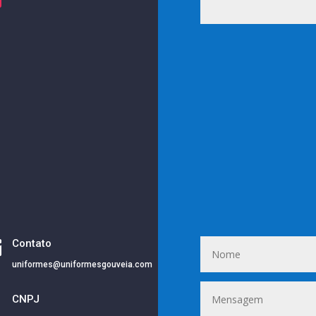

Contato
uniformes@uniformesgouveia.com
i
CNPJ