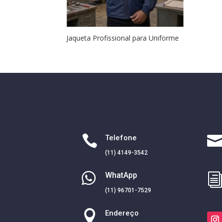
Jaqueta Profissional para Uniforme

Telefone
(11) 4149-3542

WhatApp
(11) 96701-7529

Endereço