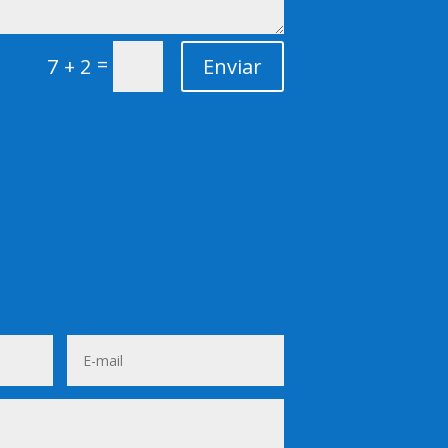
=
7 + 2
Enviar