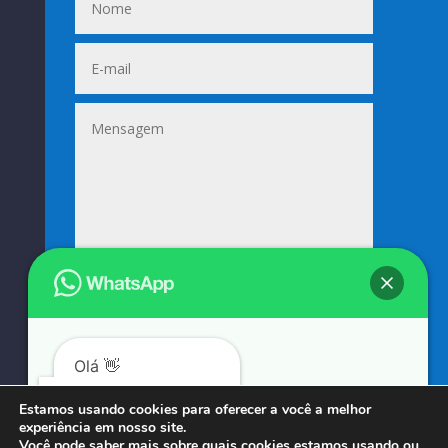
Enviar
=
12 + 5
Olá 👋
Podemos ajudá-lo?
Estamos usando cookies para oferecer a você a melhor
experiência em nosso site.
© COPYRIGHT 2023 → SUNIFORMES GOUVEIA → POR: CONEKI - SOLUÇÕES DIGITAIS |
Você pode saber mais sobre quais cookies estamos usando ou