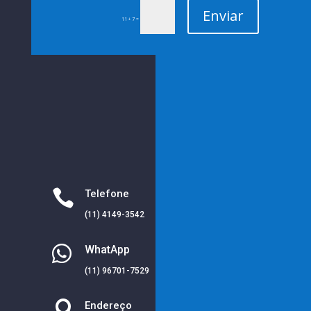
Enviar
=
11 + 7

Telefone
(11) 4149-3542

WhatApp
(11) 96701-7529

Endereço