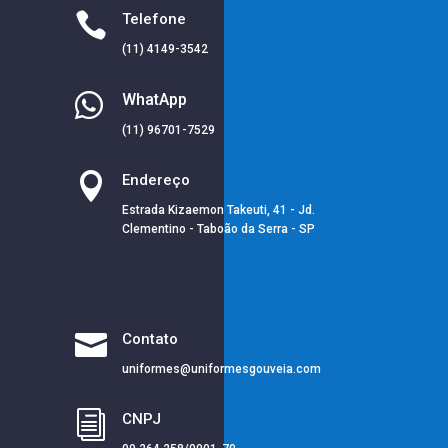

Telefone
(11) 4149-3542

WhatApp
(11) 96701-7529

Endereço
Estrada Kizaemon Takeuti, 41 - Jd.
Clementino - Taboão da Serra - SP

Contato
uniformes@uniformesgouveia.com
i
CNPJ