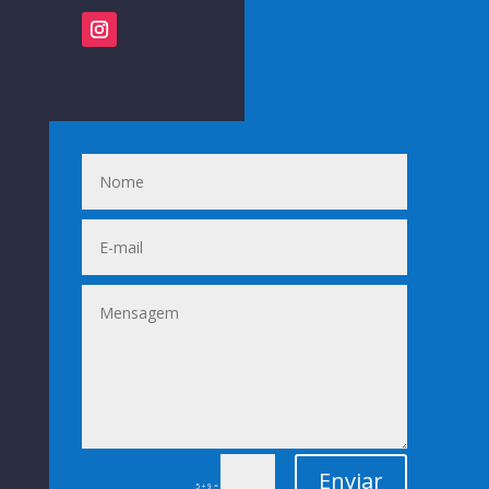
Enviar
=
5 + 9