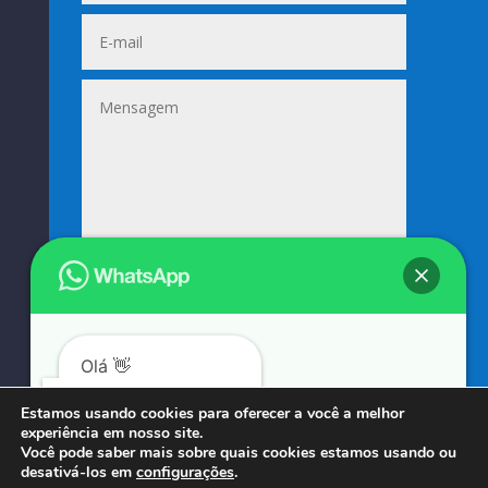
Enviar
=
13 + 8
Olá 👋
Podemos ajudá-lo?
Estamos usando cookies para oferecer a você a melhor
experiência em nosso site.
© COPYRIGHT 2023 → SUNIFORMES GOUVEIA → POR: CONEKI - SOLUÇÕES DIGITAIS |
Você pode saber mais sobre quais cookies estamos usando ou
desativá-los em
configurações
.
CRIAÇÃO DE SITES
Abrir bate-papo