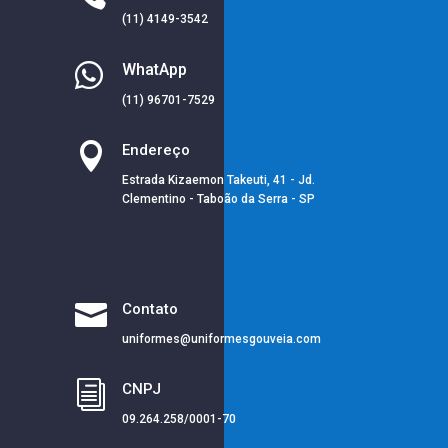
(11) 4149-3542

WhatApp
(11) 96701-7529

Endereço
Estrada Kizaemon Takeuti, 41 - Jd.
Clementino - Taboão da Serra - SP

Contato
uniformes@uniformesgouveia.com
i
CNPJ
09.264.258/0001-70