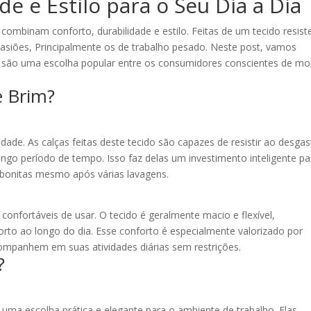
de e Estilo para o Seu Dia a Dia
 combinam conforto, durabilidade e estilo. Feitas de um tecido resist
 ocasiões, Principalmente os de trabalho pesado. Neste post, vamos
im são uma escolha popular entre os consumidores conscientes de m
e Brim?
idade. As calças feitas deste tecido são capazes de resistir ao desgas
go período de tempo. Isso faz delas um investimento inteligente pa
onitas mesmo após várias lavagens.
 confortáveis de usar. O tecido é geralmente macio e flexível,
rto ao longo do dia. Esse conforto é especialmente valorizado por
ompanhem em suas atividades diárias sem restrições.
?
o uma escolha prática e elegante para o ambiente de trabalho. Elas