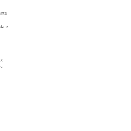
ente
oda e
te
ra