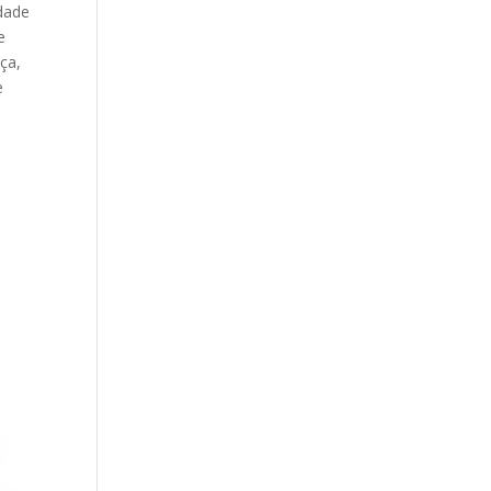
idade
e
ça,
e