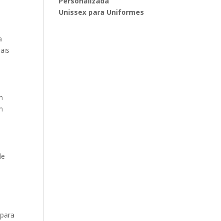
Personalizada
Unissex para Uniformes
a
ais
m
m
de
 para