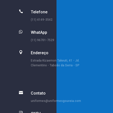

Telefone
(11) 4149-3542

WhatApp
(11) 96701-7529

Endereço
Estrada Kizaemon Takeuti, 41 - Jd.
Clementino - Taboão da Serra - SP

Contato
uniformes@uniformesgouveia.com