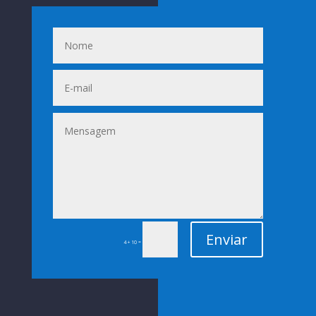
Enviar
=
4 + 10