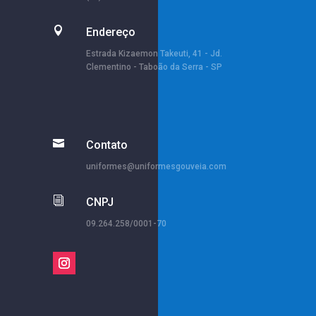

Endereço
Estrada Kizaemon Takeuti, 41 - Jd.
Clementino - Taboão da Serra - SP

Contato
uniformes@uniformesgouveia.com
i
CNPJ
09.264.258/0001-70