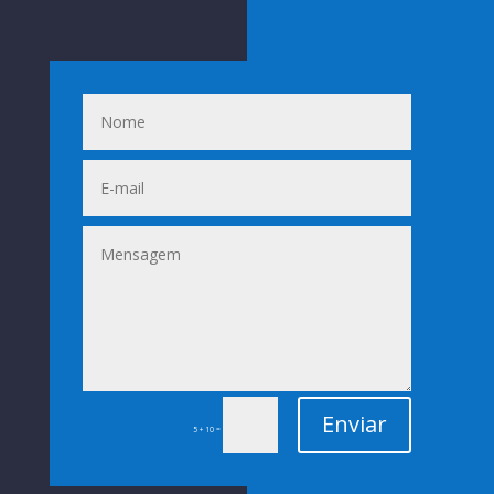
Enviar
=
5 + 10