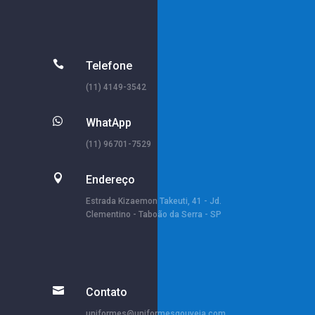

Telefone
(11) 4149-3542

WhatApp
(11) 96701-7529

Endereço
Estrada Kizaemon Takeuti, 41 - Jd.
Clementino - Taboão da Serra - SP

Contato
uniformes@uniformesgouveia.com