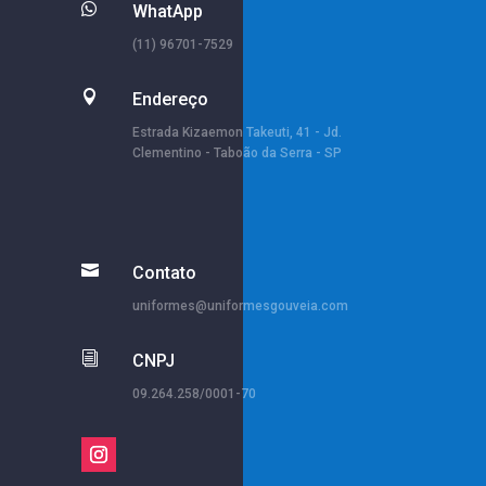

WhatApp
(11) 96701-7529

Endereço
Estrada Kizaemon Takeuti, 41 - Jd.
Clementino - Taboão da Serra - SP

Contato
uniformes@uniformesgouveia.com
i
CNPJ
09.264.258/0001-70