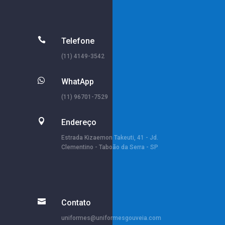

Telefone
(11) 4149-3542

WhatApp
(11) 96701-7529

Endereço
Estrada Kizaemon Takeuti, 41 - Jd.
Clementino - Taboão da Serra - SP

Contato
uniformes@uniformesgouveia.com