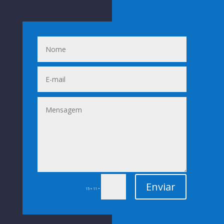
Enviar
=
15 + 11