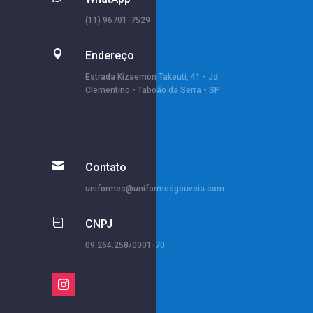
(11) 96701-7529

Endereço
Estrada Kizaemon Takeuti, 41 - Jd.
Clementino - Taboão da Serra - SP

Contato
uniformes@uniformesgouveia.com
i
CNPJ
09.264.258/0001-70