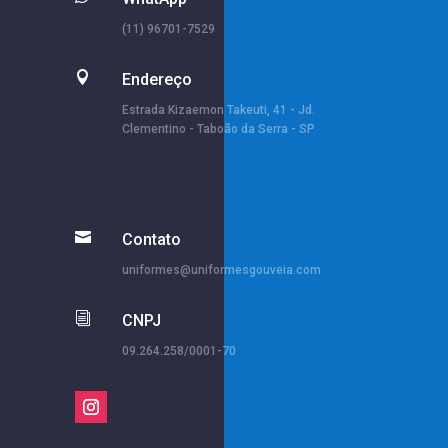
(11) 96701-7529

Endereço
Estrada Kizaemon Takeuti, 41 - Jd.
Clementino - Taboão da Serra - SP

Contato
uniformes@uniformesgouveia.com
i
CNPJ
09.264.258/0001-70