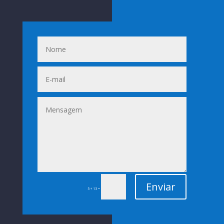
Enviar
=
5 + 13