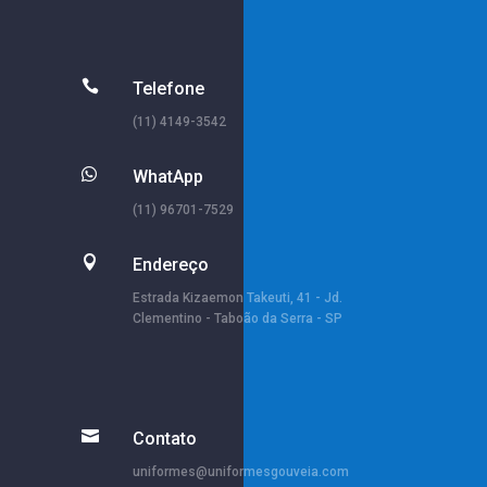

Telefone
(11) 4149-3542

WhatApp
(11) 96701-7529

Endereço
Estrada Kizaemon Takeuti, 41 - Jd.
Clementino - Taboão da Serra - SP

Contato
uniformes@uniformesgouveia.com