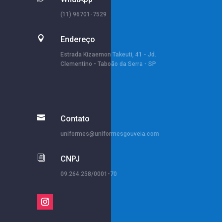
(11) 96701-7529

Endereço
Estrada Kizaemon Takeuti, 41 - Jd.
Clementino - Taboão da Serra - SP

Contato
uniformes@uniformesgouveia.com
i
CNPJ
09.264.258/0001-70