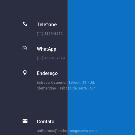

Telefone
(11) 4149-3542

WhatApp
(11) 96701-7529

Endereço
Estrada Kizaemon Takeuti, 41 - Jd.
Clementino - Taboão da Serra - SP

Contato
uniformes@uniformesgouveia.com