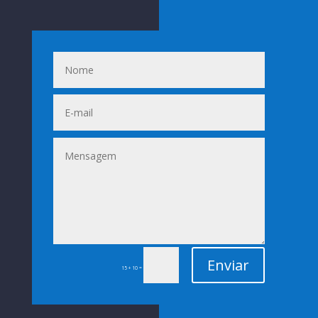
Enviar
=
15 + 10