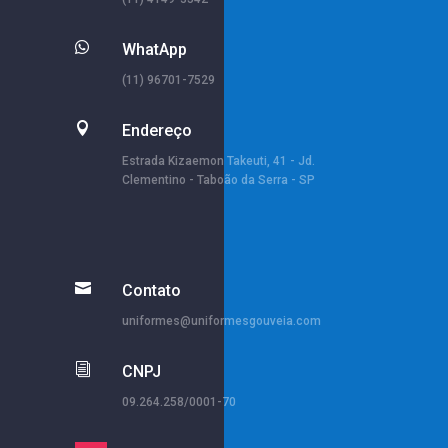

WhatApp
(11) 96701-7529

Endereço
Estrada Kizaemon Takeuti, 41 - Jd.
Clementino - Taboão da Serra - SP

Contato
uniformes@uniformesgouveia.com
i
CNPJ
09.264.258/0001-70