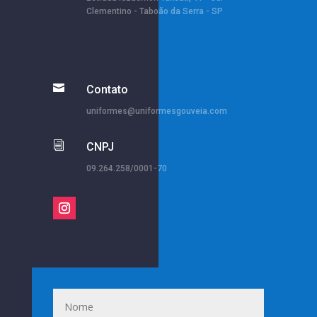
Clementino - Taboão da Serra - SP

Contato
uniformes@uniformesgouveia.com
i
CNPJ
09.264.258/0001-70