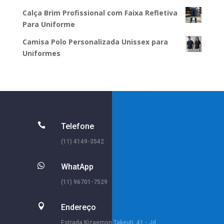
Calça Brim Profissional com Faixa Refletiva
Para Uniforme
Camisa Polo Personalizada Unissex para
Uniformes

Telefone
(11) 4149-3542

WhatApp
(11) 96701-7529

Endereço
Estrada Kizaemon Takeuti, 41 - Jd.