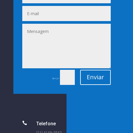
Enviar
=
10 + 2

Telefone
(11) 4149-3542