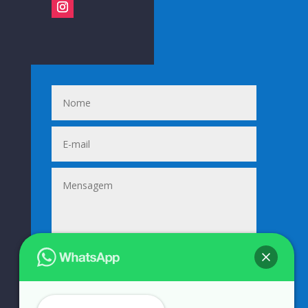
Enviar
=
11 + 2