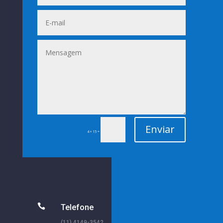
Enviar
=
4 + 15

Telefone
(11) 4149-3542