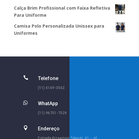
Calça Brim Profissional com Faixa Refletiva
Para Uniforme
Camisa Polo Personalizada Unissex para
Uniformes

Telefone
(11) 4149-3542

WhatApp
(11) 96701-7529

Endereço
Estrada Kizaemon Takeuti, 41 - Jd.