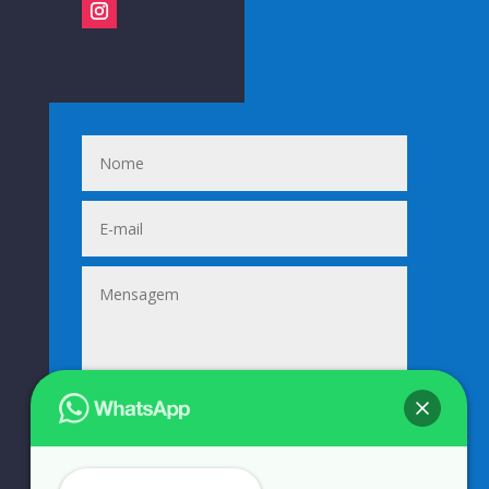
Enviar
=
14 + 7