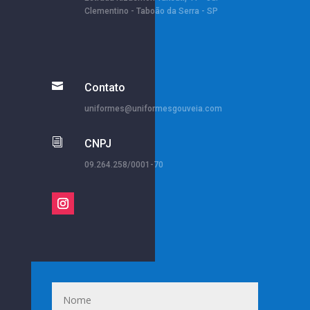
Clementino - Taboão da Serra - SP

Contato
uniformes@uniformesgouveia.com
i
CNPJ
09.264.258/0001-70