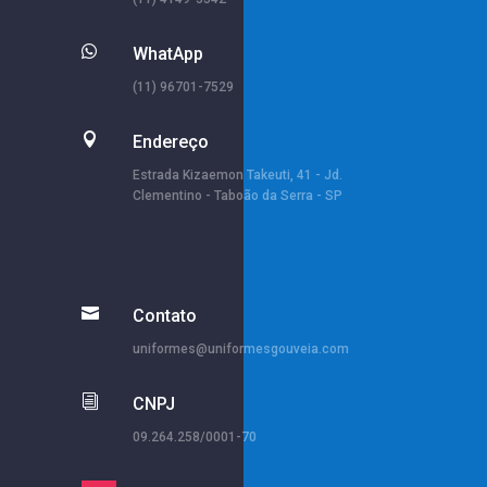

WhatApp
(11) 96701-7529

Endereço
Estrada Kizaemon Takeuti, 41 - Jd.
Clementino - Taboão da Serra - SP

Contato
uniformes@uniformesgouveia.com
i
CNPJ
09.264.258/0001-70