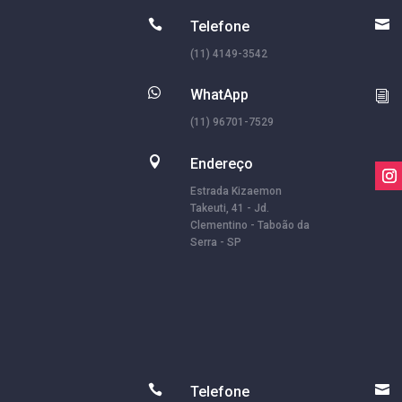


Telefone
(11) 4149-3542

WhatApp
i
(11) 96701-7529

Endereço
Estrada Kizaemon
Takeuti, 41 - Jd.
Clementino - Taboão da
Serra - SP


Telefone