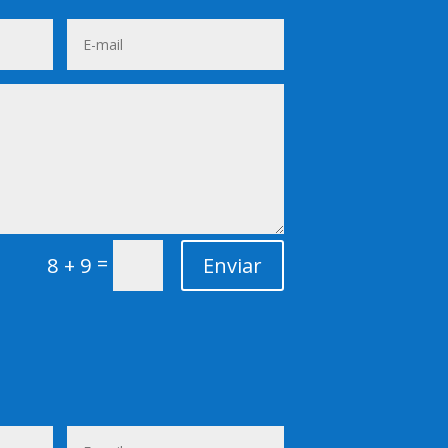
=
8 + 9
Enviar