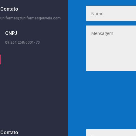
Contato
uniformes@uniformesgouveia.com
CNPJ
09.264.258/0001-70
Contato