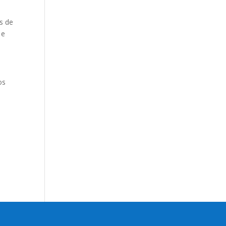
s de
 e
os