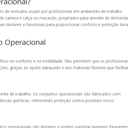
racional?
o de vestuário usado por profissionais em ambientes de trabalho
 de camisa e calça ou macacão, projetados para atender às demand
iais duráveis e funcionais para proporcionar conforto e proteção dur
o Operacional
oco no conforto e na mobilidade. Eles permitem que os profissionai
ções, graças ao ajuste adequado e aos materiais flexíveis que facilit
ente de trabalho. Os conjuntos operacionais são fabricados com
tâncias químicas, oferecendo proteção contra possíveis riscos
juntos operacionais são duráveis e podem suportar lavagens frequente