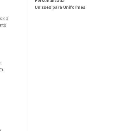
Personalizada
Unissex para Uniformes
as do
ante
s
am
s