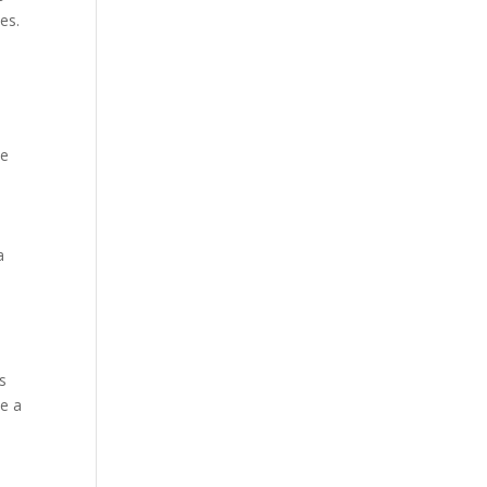
es.
 e
a
s
s
te a