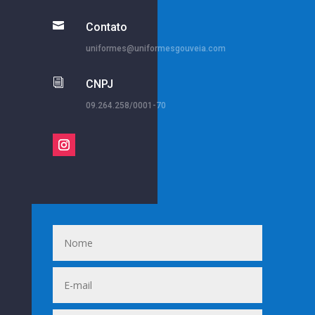

Contato
uniformes@uniformesgouveia.com
i
CNPJ
09.264.258/0001-70