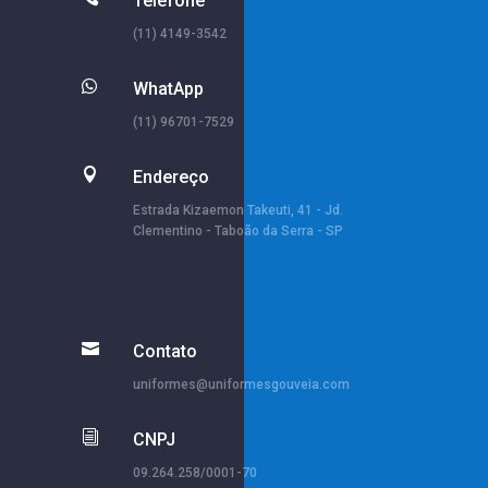
Telefone
(11) 4149-3542

WhatApp
(11) 96701-7529

Endereço
Estrada Kizaemon Takeuti, 41 - Jd.
Clementino - Taboão da Serra - SP

Contato
uniformes@uniformesgouveia.com
i
CNPJ
09.264.258/0001-70