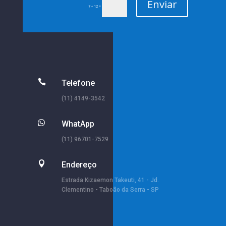
Enviar
=
7 + 12

Telefone
(11) 4149-3542

WhatApp
(11) 96701-7529

Endereço
Estrada Kizaemon Takeuti, 41 - Jd.
Clementino - Taboão da Serra - SP