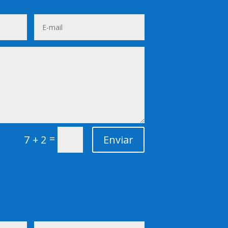
=
7 + 2
Enviar