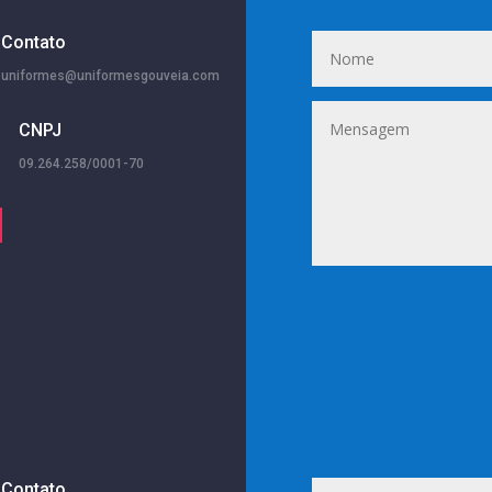
Contato
uniformes@uniformesgouveia.com
CNPJ
09.264.258/0001-70
Contato