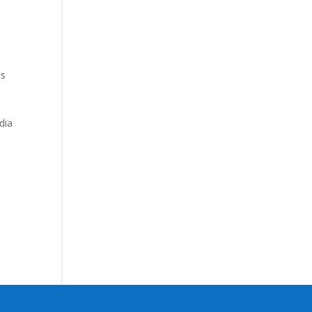
as
dia