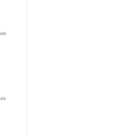
dade
 ele