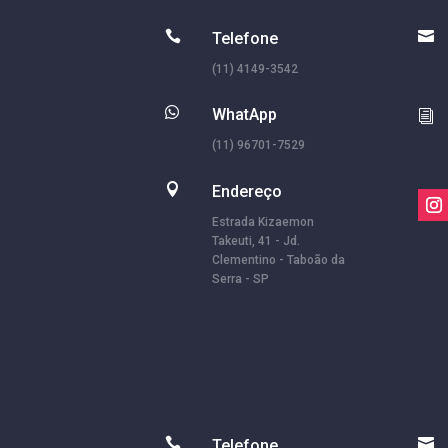


Telefone
(11) 4149-3542

WhatApp
i
(11) 96701-7529

Endereço
Estrada Kizaemon
Takeuti, 41 - Jd.
Clementino - Taboão da
Serra - SP


Telefone