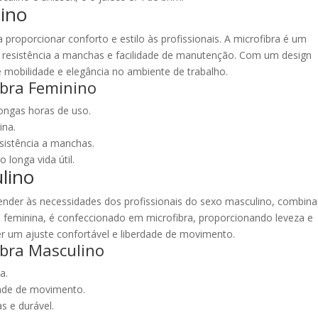
nino
 proporcionar conforto e estilo às profissionais. A microfibra é um
te resistência a manchas e facilidade de manutenção. Com um design
e mobilidade e elegância no ambiente de trabalho.
fibra Feminino
 longas horas de uso.
ina.
esistência a manchas.
 longa vida útil.
ulino
atender às necessidades dos profissionais do sexo masculino, combin
 feminina, é confeccionado em microfibra, proporcionando leveza e
er um ajuste confortável e liberdade de movimento.
fibra Masculino
a.
dade de movimento.
as e durável.