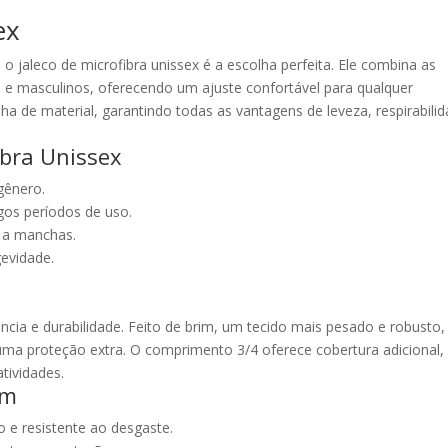
ex
 o jaleco de microfibra unissex é a escolha perfeita. Ele combina as
 e masculinos, oferecendo um ajuste confortável para qualquer
lha de material, garantindo todas as vantagens de leveza, respirabili
ibra Unissex
 gênero.
gos períodos de uso.
a a manchas.
gevidade.
ncia e durabilidade. Feito de brim, um tecido mais pesado e robusto,
uma proteção extra. O comprimento 3/4 oferece cobertura adicional,
tividades.
im
o e resistente ao desgaste.