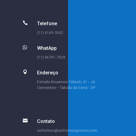

Telefone
(11) 4149-3542

WhatApp
(11) 96701-7529

Endereço
Estrada Kizaemon Takeuti, 41 - Jd.
Clementino - Taboão da Serra - SP

Contato
uniformes@uniformesgouveia.com