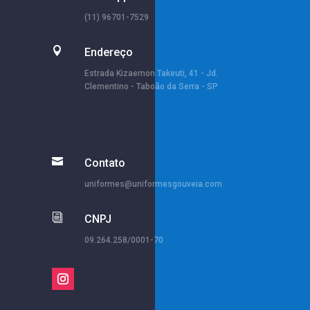
(11) 96701-7529

Endereço
Estrada Kizaemon Takeuti, 41 - Jd.
Clementino - Taboão da Serra - SP

Contato
uniformes@uniformesgouveia.com
i
CNPJ
09.264.258/0001-70