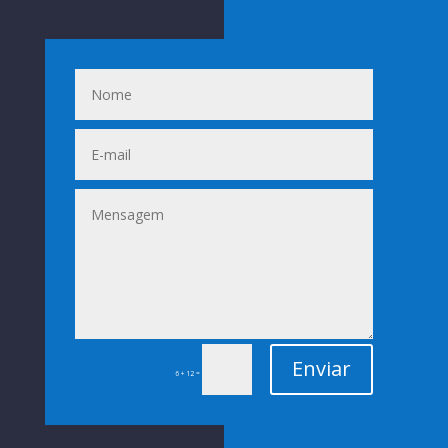
Enviar
=
6 + 12