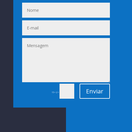
Enviar
=
15 + 2