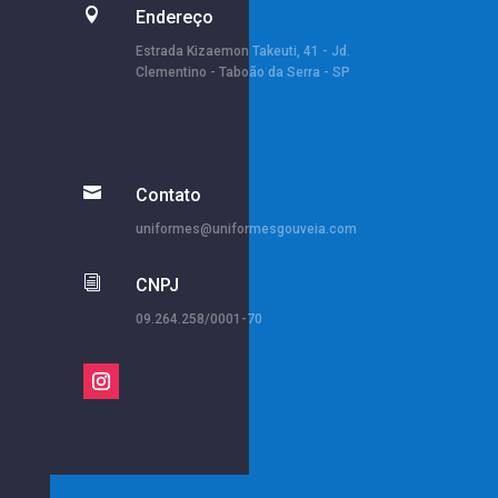

Endereço
Estrada Kizaemon Takeuti, 41 - Jd.
Clementino - Taboão da Serra - SP

Contato
uniformes@uniformesgouveia.com
i
CNPJ
09.264.258/0001-70