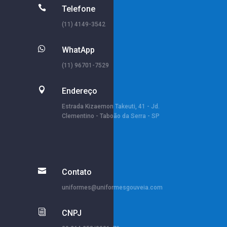

Telefone
(11) 4149-3542

WhatApp
(11) 96701-7529

Endereço
Estrada Kizaemon Takeuti, 41 - Jd.
Clementino - Taboão da Serra - SP

Contato
uniformes@uniformesgouveia.com
i
CNPJ