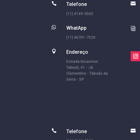


Telefone
(11) 4149-3542

WhatApp
i
(11) 96701-7529

Endereço
Estrada Kizaemon
Takeuti, 41 - Jd.
Clementino - Taboão da
Serra - SP


Telefone