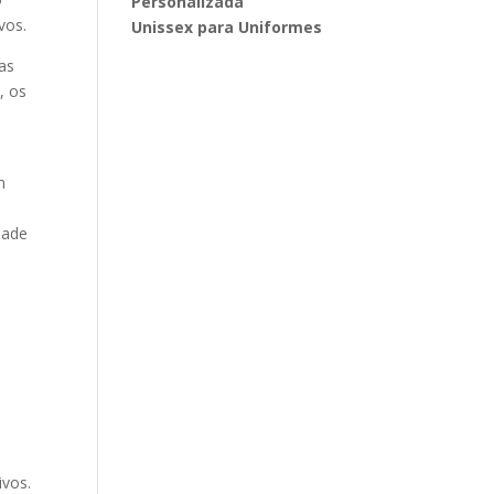
Personalizada
vos.
Unissex para Uniformes
as
, os
m
dade
s
ivos.