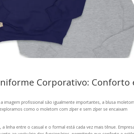
niforme Corporativo: Conforto 
 a imagem profissional são igualmente importantes, a blusa moleto
i exploramos como o moletom com zíper e sem zíper se encaixam
a linha entre o casual e o formal está cada vez mais tênue. Empres
nto ao vestuário dos funcionários, permitindo que conforto e estil