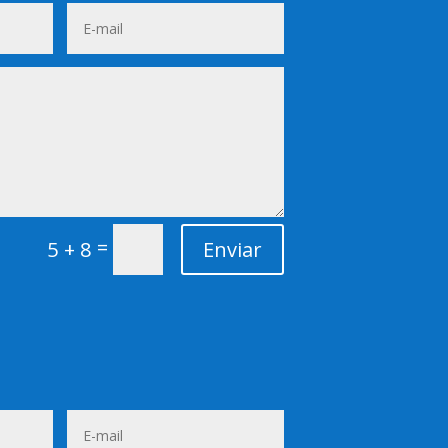
=
5 + 8
Enviar