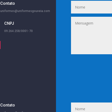
Contato
uniformes@uniformesgouveia.com
CNPJ
09.264.258/0001-70
Contato