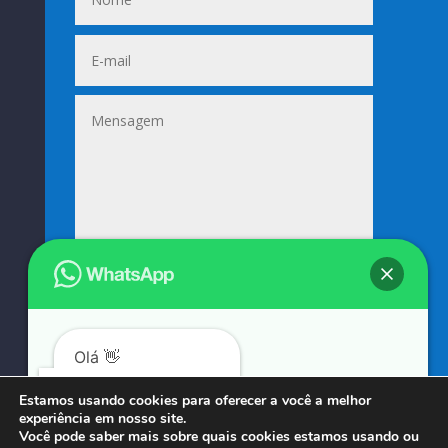
Enviar
=
12 + 4
Olá 👋
Podemos ajudá-lo?
Estamos usando cookies para oferecer a você a melhor
experiência em nosso site.
© COPYRIGHT 2023 → SUNIFORMES GOUVEIA → POR: CONEKI - SOLUÇÕES DIGITAIS |
Você pode saber mais sobre quais cookies estamos usando ou