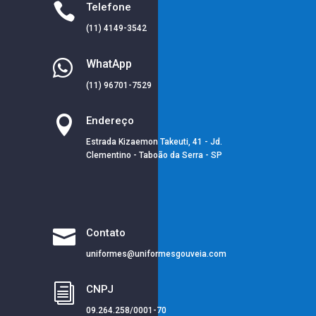

Telefone
(11) 4149-3542

WhatApp
(11) 96701-7529

Endereço
Estrada Kizaemon Takeuti, 41 - Jd.
Clementino - Taboão da Serra - SP

Contato
uniformes@uniformesgouveia.com
i
CNPJ
09.264.258/0001-70