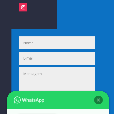
Enviar
=
4 + 7