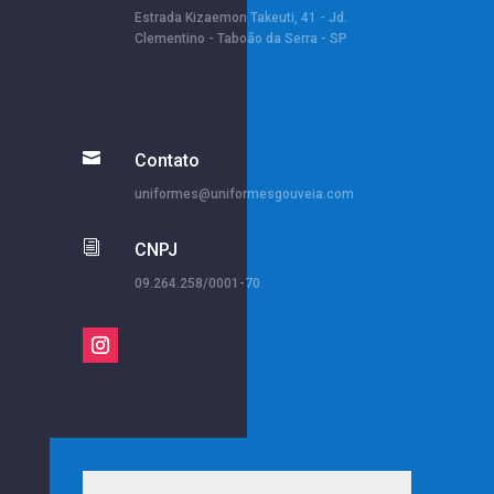
Estrada Kizaemon Takeuti, 41 - Jd.
Clementino - Taboão da Serra - SP

Contato
uniformes@uniformesgouveia.com
i
CNPJ
09.264.258/0001-70