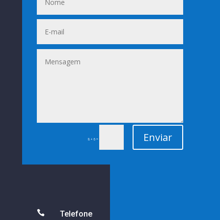
Enviar
=
8 + 6

Telefone