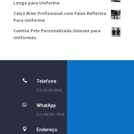
Longa para Uniforme
Calça Brim Profissional com Faixa Refletiva
Para Uniforme
Camisa Polo Personalizada Unissex para
Uniformes

Telefone
(11) 4149-3542

WhatApp
(11) 96701-7529

Endereço