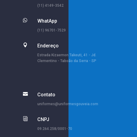
(11) 4149-3542

WhatApp
(11) 96701-7529

Endereço
Estrada Kizaemon Takeuti, 41 - Jd.
Clementino - Taboão da Serra - SP

Contato
uniformes@uniformesgouveia.com
i
CNPJ
09.264.258/0001-70