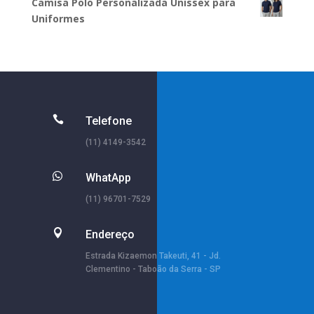
Camisa Polo Personalizada Unissex para
Uniformes

Telefone
(11) 4149-3542

WhatApp
(11) 96701-7529

Endereço
Estrada Kizaemon Takeuti, 41 - Jd.
Clementino - Taboão da Serra - SP