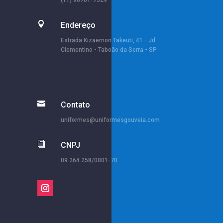
(11) 96701-7529

Endereço
Estrada Kizaemon Takeuti, 41 - Jd.
Clementino - Taboão da Serra - SP

Contato
uniformes@uniformesgouveia.com
i
CNPJ
09.264.258/0001-70