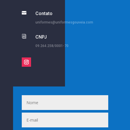

Contato
uniformes@uniformesgouveia.com
i
CNPJ
09.264.258/0001-70