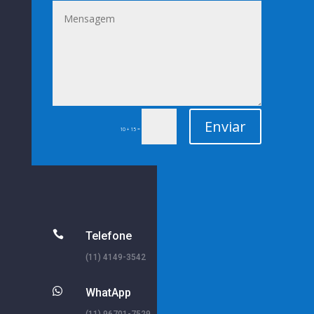
Enviar
=
10 + 15

Telefone
(11) 4149-3542

WhatApp